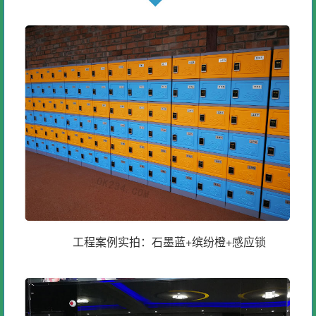
工程案例实拍：石墨蓝+缤纷橙+感应锁