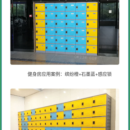
健身房应用案例：缤纷橙+石墨蓝+感应锁