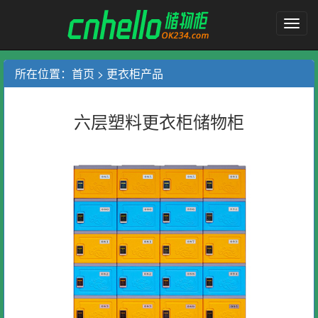
塑
料
更
衣
所在位置：
首页
>
更衣柜产品
柜
储
物
六层塑料更衣柜储物柜
柜